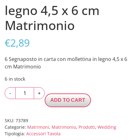
legno 4,5 x 6 cm
Matrimonio
€
2,89
6 Segnaposto in carta con mollettina in legno 4,5 x 6
cm Matrimonio
6 in stock
6
-
+
Segnaposto
ADD TO CART
in
carta
con
SKU:
73789
Categorie:
Matrimoni
,
Matrimonio
,
Prodotti
,
Wedding
mollettina
Tipologia:
Accessori Tavola
in