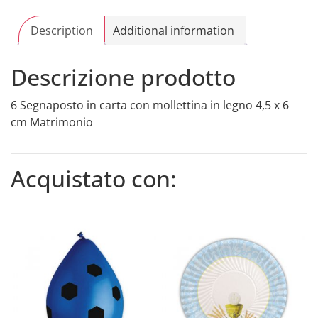
legno
4,5
Description
Additional information
x
6
Descrizione prodotto
cm
Matrimonio
6 Segnaposto in carta con mollettina in legno 4,5 x 6
quantity
cm Matrimonio
Acquistato con: