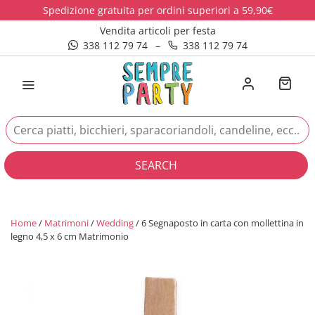
Spedizione gratuita per ordini superiori a 59,90€
Vendita articoli per festa
338 112 79 74
–
338 112 79 74
SEARCH
Home
/
Matrimoni
/
Wedding
/ 6 Segnaposto in carta con mollettina in
legno 4,5 x 6 cm Matrimonio