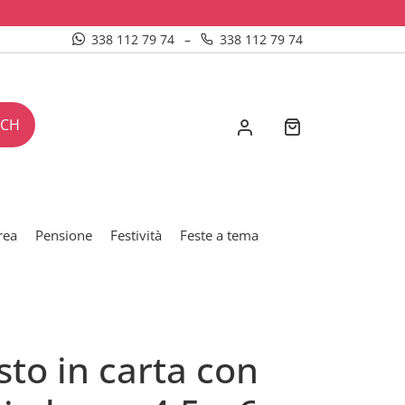
338 112 79 74
–
338 112 79 74
RCH
rea
Pensione
Festività
Feste a tema
to in carta con