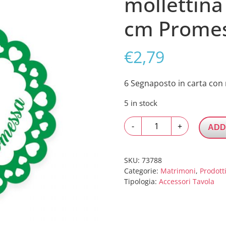
mollettina 
cm Prome
€
2,79
6 Segnaposto in carta con 
5 in stock
6
-
+
ADD
Segnaposto
in
carta
SKU:
73788
con
Categorie:
Matrimoni
,
Prodott
Tipologia:
Accessori Tavola
mollettina
in
legno
4,5