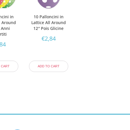
ncini in
10 Palloncini in
ll Around
Lattice All Around
 Anni
12″ Pois Glicine
titi
€
2,84
,84
 CART
ADD TO CART