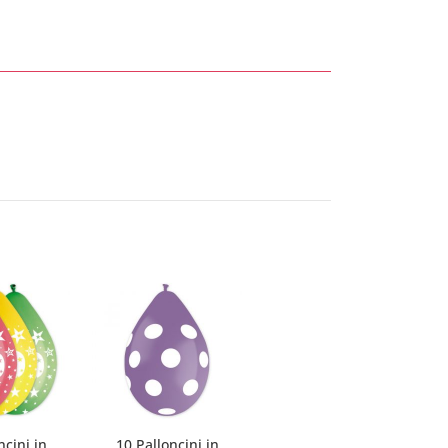
ncini in
10 Palloncini in