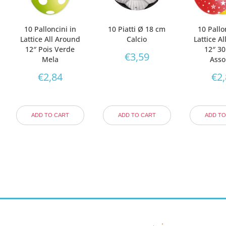
10 Palloncini in
10 Piatti Ø 18 cm
10 Pallo
Lattice All Around
Calcio
Lattice A
12″ Pois Verde
12″ 30
€
3,59
Mela
Assor
€
2,84
€
2
ADD TO CART
ADD TO CART
ADD TO