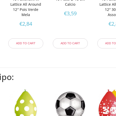
Lattice All Around
Calcio
Lattice A
12″ Pois Verde
12″ 30
€
3,59
Mela
Assor
€
2,84
€
2
ADD TO CART
ADD TO CART
ADD TO
ipo: