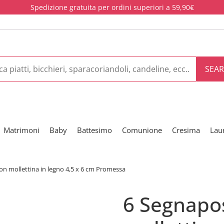
Spedizione gratuita per ordini superiori a 59,90€
SEA
Matrimoni
Baby
Battesimo
Comunione
Cresima
Lau
on mollettina in legno 4,5 x 6 cm Promessa
6 Segnapos