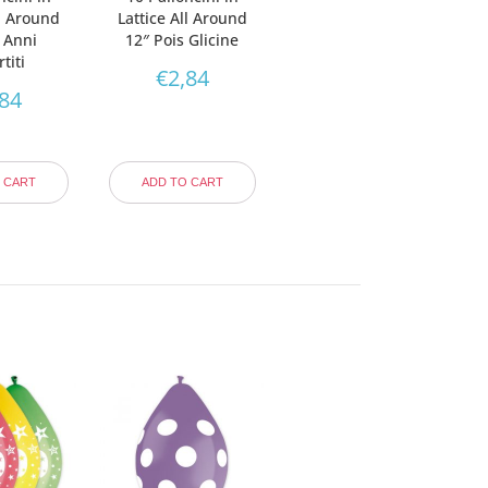
ll Around
Lattice All Around
 Anni
12″ Pois Glicine
titi
€
2,84
,84
 CART
ADD TO CART