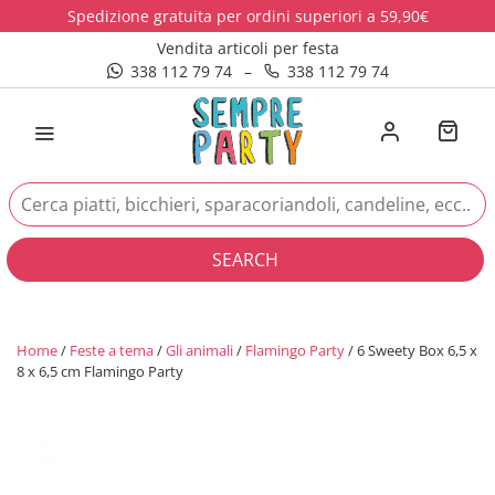
Spedizione gratuita per ordini superiori a 59,90€
Vendita articoli per festa
338 112 79 74
–
338 112 79 74
SEARCH
Home
/
Feste a tema
/
Gli animali
/
Flamingo Party
/ 6 Sweety Box 6,5 x
8 x 6,5 cm Flamingo Party