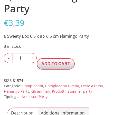
Party
€
3,39
6 Sweety Box 6,5 x 8 x 6,5 cm Flamingo Party
3 in stock
6
-
+
Sweety
ADD TO CART
Box
6,5
x
SKU:
81574
Categorie:
Compleanni
,
Compleanno Bimba
,
Feste a tema
,
8
Flamingo Party
,
Gli animali
,
Prodotti
,
Summer party
x
Tipologia:
Accessori Party
6,5
cm
Flamingo
Description
Additional information