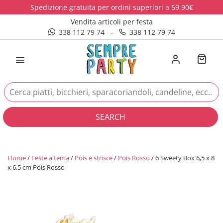
Spedizione gratuita per ordini superiori a 59,90€
Vendita articoli per festa
338 112 79 74
–
338 112 79 74
SEARCH
Home
/
Feste a tema
/
Pois e strisce
/
Pois Rosso
/ 6 Sweety Box 6,5 x 8
x 6,5 cm Pois Rosso