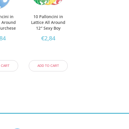
ncini in
10 Palloncini in
ll Around
Lattice All Around
Turchese
12″ Sexy Boy
,84
€
2,84
 CART
ADD TO CART