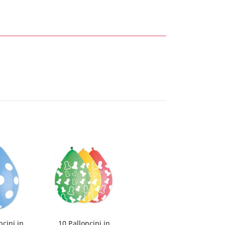
ncini in
10 Palloncini in