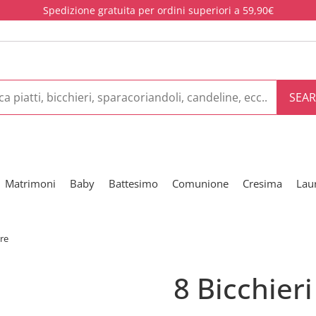
Spedizione gratuita per ordini superiori a 59,90€
SEA
Matrimoni
Baby
Battesimo
Comunione
Cresima
Lau
ore
8 Bicchier