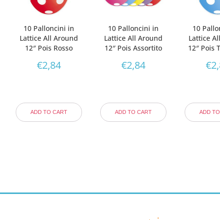
10 Palloncini in
10 Palloncini in
10 Pallo
Lattice All Around
Lattice All Around
Lattice A
12″ Pois Rosso
12″ Pois Assortito
12″ Pois 
€
2,84
€
2,84
€
2
ADD TO CART
ADD TO CART
ADD TO