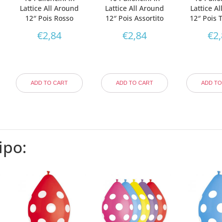
Lattice All Around
Lattice All Around
Lattice A
12″ Pois Rosso
12″ Pois Assortito
12″ Pois 
€
2,84
€
2,84
€
2
ADD TO CART
ADD TO CART
ADD TO
ipo: