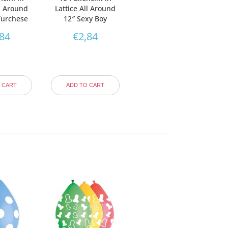
ll Around
Lattice All Around
Turchese
12″ Sexy Boy
,84
€
2,84
 CART
ADD TO CART