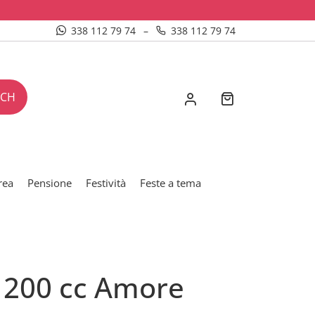
338 112 79 74
–
338 112 79 74
RCH
rea
Pensione
Festività
Feste a tema
i 200 cc Amore