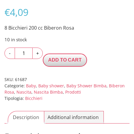
€
4,09
8 Bicchieri 200 cc Biberon Rosa
10 in stock
8
-
+
Bicchieri
ADD TO CART
200
cc
Biberon
SKU:
61687
Categorie:
Baby
,
Baby shower
,
Baby Shower Bimba
,
Biberon
Rosa
Rosa
,
Nascita
,
Nascita Bimba
,
Prodotti
quantity
Tipologia:
Bicchieri
Description
Additional information