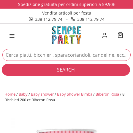
Spedizione gratuita per ordini superiori a 59,90€
Vendita articoli per festa
338 112 79 74
–
338 112 79 74
SEARCH
Home
/
Baby
/
Baby shower
/
Baby Shower Bimba
/
Biberon Rosa
/ 8
Bicchieri 200 cc Biberon Rosa