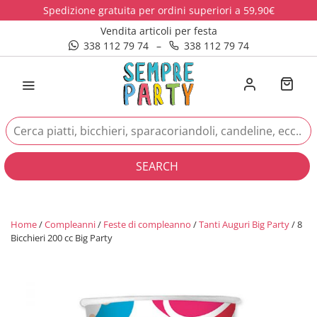
Spedizione gratuita per ordini superiori a 59,90€
Vendita articoli per festa
338 112 79 74
–
338 112 79 74
SEARCH
Home
/
Compleanni
/
Feste di compleanno
/
Tanti Auguri Big Party
/ 8
Bicchieri 200 cc Big Party