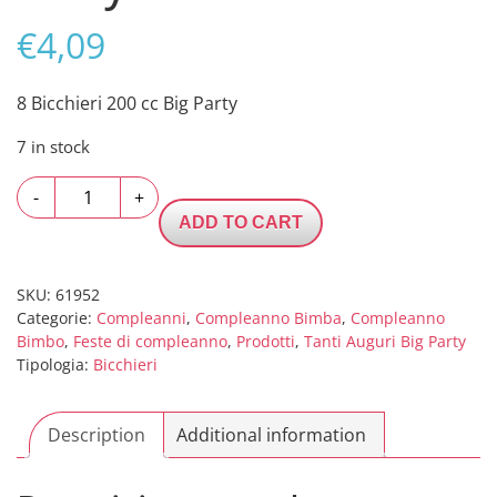
€
4,09
8 Bicchieri 200 cc Big Party
7 in stock
8
-
+
Bicchieri
ADD TO CART
200
cc
Big
SKU:
61952
Categorie:
Compleanni
,
Compleanno Bimba
,
Compleanno
Party
Bimbo
,
Feste di compleanno
,
Prodotti
,
Tanti Auguri Big Party
quantity
Tipologia:
Bicchieri
Description
Additional information