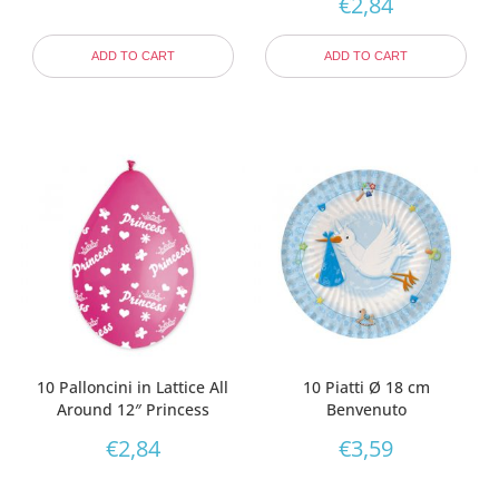
€
2,84
ADD TO CART
ADD TO CART
10 Palloncini in Lattice All
10 Piatti Ø 18 cm
Around 12″ Princess
Benvenuto
€
2,84
€
3,59