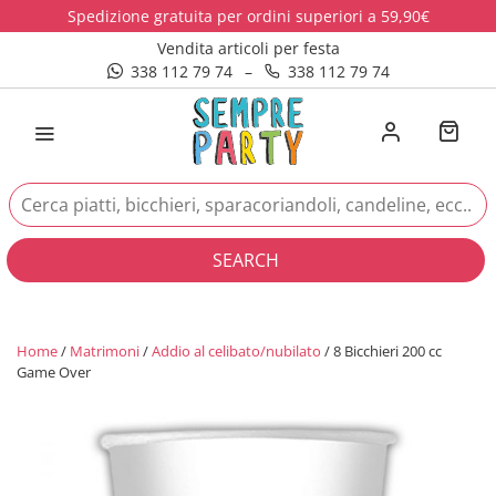
Spedizione gratuita per ordini superiori a 59,90€
Vendita articoli per festa
338 112 79 74
–
338 112 79 74
SEARCH
Home
/
Matrimoni
/
Addio al celibato/nubilato
/ 8 Bicchieri 200 cc
Game Over