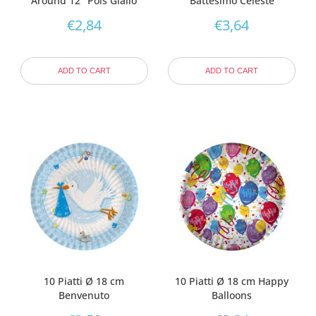
Around 12″ Pois Giallo
Battesimo Celeste
€
2,84
€
3,64
ADD TO CART
ADD TO CART
10 Piatti Ø 18 cm
10 Piatti Ø 18 cm Happy
Benvenuto
Balloons