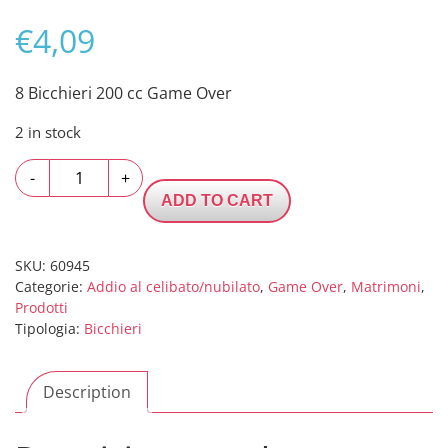
€
4,09
8 Bicchieri 200 cc Game Over
2 in stock
8
-
+
Bicchieri
ADD TO CART
200
cc
Game
SKU:
60945
Categorie:
Addio al celibato/nubilato
,
Game Over
,
Matrimoni
,
Over
Prodotti
quantity
Tipologia:
Bicchieri
Description