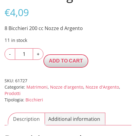
€
4,09
8 Bicchieri 200 cc Nozze d Argento
11 in stock
8
-
+
Bicchieri
ADD TO CART
200
cc
Nozze
SKU:
61727
Categorie:
Matrimoni
,
Nozze d'argento
,
Nozze d'Argento
,
d
Prodotti
Argento
Tipologia:
Bicchieri
quantity
Description
Additional information