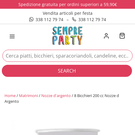
Spedizione gratuita per ordini superiori a 59,90€
Vendita articoli per festa
338 112 79 74
–
338 112 79 74
SEARCH
Home
/
Matrimoni
/
Nozze d'argento
/ 8 Bicchieri 200 cc Nozze d
Argento