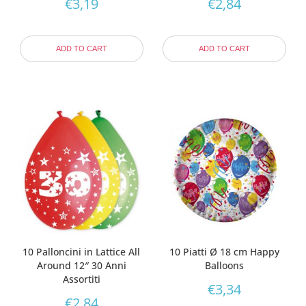
€
3,19
€
2,84
ADD TO CART
ADD TO CART
10 Palloncini in Lattice All
10 Piatti Ø 18 cm Happy
Around 12″ 30 Anni
Balloons
Assortiti
€
3,34
€
2,84