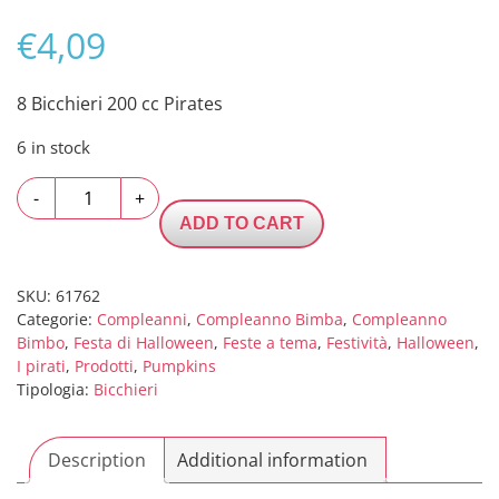
€
4,09
8 Bicchieri 200 cc Pirates
6 in stock
8
-
+
Bicchieri
ADD TO CART
200
cc
Pirates
SKU:
61762
Categorie:
Compleanni
,
Compleanno Bimba
,
Compleanno
quantity
Bimbo
,
Festa di Halloween
,
Feste a tema
,
Festività
,
Halloween
,
I pirati
,
Prodotti
,
Pumpkins
Tipologia:
Bicchieri
Description
Additional information