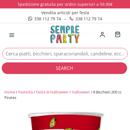
Spedizione gratuita per ordini superiori a 59,90€
Vendita articoli per festa
338 112 79 74
–
338 112 79 74
SEARCH
Home
/
Festività
/
Festa di Halloween
/
Halloween
/ 8 Bicchieri 200 cc
Pirates