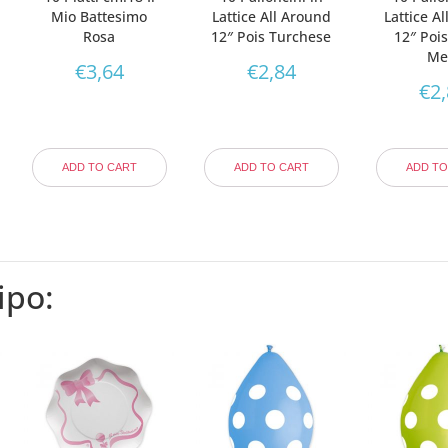
Mio Battesimo
Lattice All Around
Lattice A
Rosa
12″ Pois Turchese
12″ Poi
Me
€
3,64
€
2,84
€
2
ADD TO CART
ADD TO CART
ADD TO
ipo: