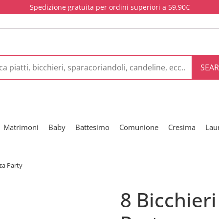
Spedizione gratuita per ordini superiori a 59,90€
SEA
Matrimoni
Baby
Battesimo
Comunione
Cresima
Lau
zza Party
8 Bicchieri