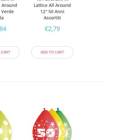
ll Around
Lattice All Around
s Verde
12″ 50 Anni
la
Assortiti
,84
€
2,79
 CART
ADD TO CART