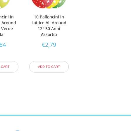
ncini in
10 Palloncini in
ll Around
Lattice All Around
s Verde
12″ 50 Anni
la
Assortiti
,84
€
2,79
 CART
ADD TO CART