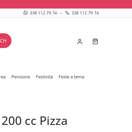
338 112 79 74
–
338 112 79 74
RCH
rea
Pensione
Festività
Feste a tema
 200 cc Pizza