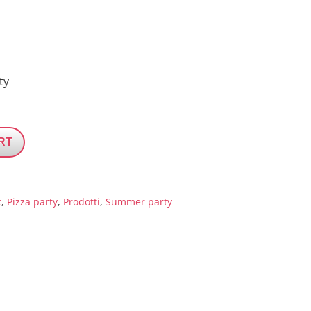
ty
RT
c
,
Pizza party
,
Prodotti
,
Summer party