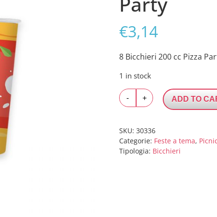
Party
€
3,14
8 Bicchieri 200 cc Pizza Par
1 in stock
8
-
+
ADD TO CA
Bicchieri
200
cc
SKU:
30336
Pizza
Categorie:
Feste a tema
,
Picni
Tipologia:
Bicchieri
Party
quantity