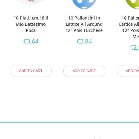
10 Piatti cm.18 Il
10 Palloncini in
10 Pallo
Mio Battesimo
Lattice All Around
Lattice A
Rosa
12″ Pois Turchese
12″ Poi
Me
€
3,64
€
2,84
€
2
ADD TO CART
ADD TO CART
ADD TO