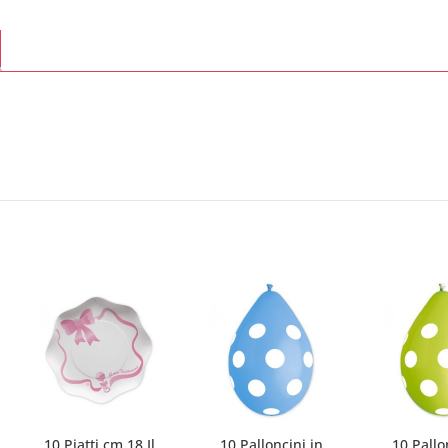
10 Piatti cm.18 Il
10 Palloncini in
10 Pallo