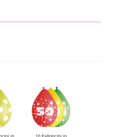
ncini in
10 Palloncini in