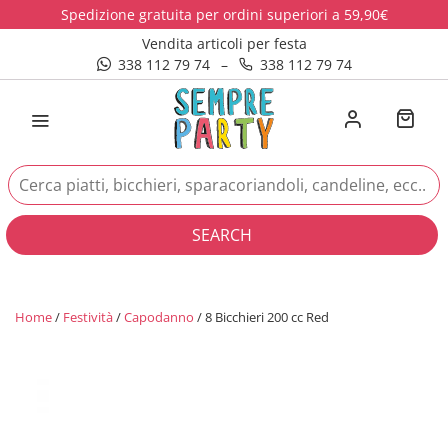
Spedizione gratuita per ordini superiori a 59,90€
Vendita articoli per festa
338 112 79 74
–
338 112 79 74
SEARCH
Home
/
Festività
/
Capodanno
/ 8 Bicchieri 200 cc Red