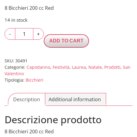
8 Bicchieri 200 cc Red
14 in stock
8
-
+
Bicchieri
ADD TO CART
200
cc
Red
SKU:
30491
Categorie:
Capodanno
,
Festività
,
Laurea
,
Natale
,
Prodotti
,
San
quantity
Valentino
Tipologia:
Bicchieri
Description
Additional information
Descrizione prodotto
8 Bicchieri 200 cc Red