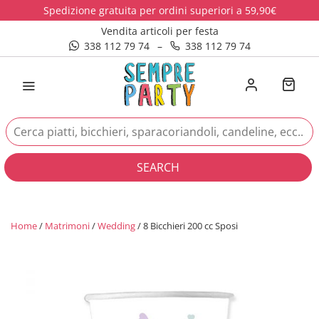
Spedizione gratuita per ordini superiori a 59,90€
Vendita articoli per festa
338 112 79 74
–
338 112 79 74
SEARCH
Home
/
Matrimoni
/
Wedding
/ 8 Bicchieri 200 cc Sposi