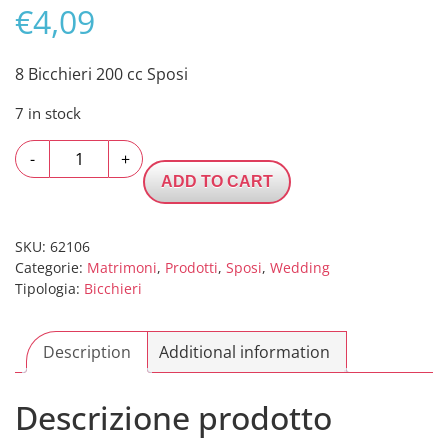
€
4,09
8 Bicchieri 200 cc Sposi
7 in stock
8
-
+
Bicchieri
ADD TO CART
200
cc
Sposi
SKU:
62106
Categorie:
Matrimoni
,
Prodotti
,
Sposi
,
Wedding
quantity
Tipologia:
Bicchieri
Description
Additional information
Descrizione prodotto