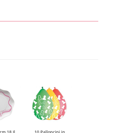
 cm.18 Il
10 Palloncini in