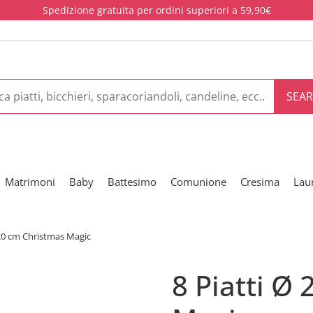
Spedizione gratuita per ordini superiori a 59,90€
SEA
Matrimoni
Baby
Battesimo
Comunione
Cresima
Lau
 20 cm Christmas Magic
8 Piatti Ø