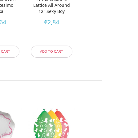
tesimo
Lattice All Around
sa
12″ Sexy Boy
,64
€
2,84
 CART
ADD TO CART