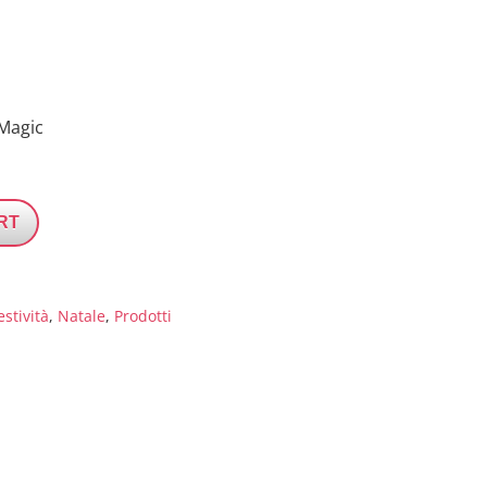
 Magic
RT
estività
,
Natale
,
Prodotti