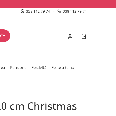
338 112 79 74
–
338 112 79 74
RCH
rea
Pensione
Festività
Feste a tema
 20 cm Christmas