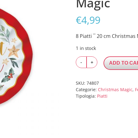
Magic
€
4,99
8 Piatti ¯ 20 cm Christmas
1 in stock
8
-
+
ADD TO CA
Piatti
Ø
20
SKU:
74807
cm
Categorie:
Christmas Magic
,
F
Tipologia:
Piatti
Christmas
Magic
quantity