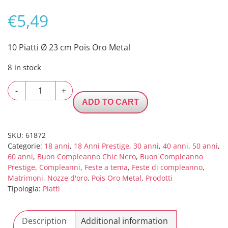
€
5,49
10 Piatti Ø 23 cm Pois Oro Metal
8 in stock
10
-
+
Piatti
ADD TO CART
Ø
23
cm
SKU:
61872
Categorie:
18 anni
,
18 Anni Prestige
,
30 anni
,
40 anni
,
50 anni
,
Pois
60 anni
,
Buon Compleanno Chic Nero
,
Buon Compleanno
Oro
Prestige
,
Compleanni
,
Feste a tema
,
Feste di compleanno
,
Metal
Matrimoni
,
Nozze d'oro
,
Pois Oro Metal
,
Prodotti
quantity
Tipologia:
Piatti
Description
Additional information