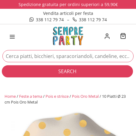
Spedizione gratuita per ordini superiori a 59,90€
Vendita articoli per festa
338 112 79 74
–
338 112 79 74
SEARCH
Home
/
Feste a tema
/
Pois e strisce
/
Pois Oro Metal
/ 10 Piatti Ø 23
cm Pois Oro Metal