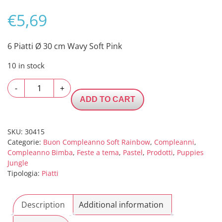
€
5,69
6 Piatti Ø 30 cm Wavy Soft Pink
10 in stock
6
-
+
Piatti
ADD TO CART
Ø
30
cm
SKU:
30415
Categorie:
Buon Compleanno Soft Rainbow
,
Compleanni
,
Wavy
Compleanno Bimba
,
Feste a tema
,
Pastel
,
Prodotti
,
Puppies
Soft
Jungle
Pink
Tipologia:
Piatti
quantity
Description
Additional information