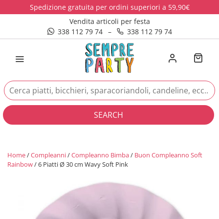
Spedizione gratuita per ordini superiori a 59,90€
Vendita articoli per festa
338 112 79 74
–
338 112 79 74
SEARCH
Home
/
Compleanni
/
Compleanno Bimba
/
Buon Compleanno Soft
Rainbow
/ 6 Piatti Ø 30 cm Wavy Soft Pink